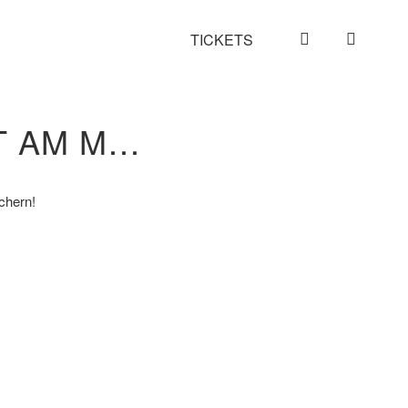
TICKETS
REVOLVERHELD MOUSONTURM FRANKFURT AM MAIN
chern!